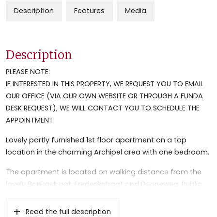
Description
Features
Media
Description
PLEASE NOTE:
IF INTERESTED IN THIS PROPERTY, WE REQUEST YOU TO EMAIL
OUR OFFICE (VIA OUR OWN WEBSITE OR THROUGH A FUNDA
DESK REQUEST), WE WILL CONTACT YOU TO SCHEDULE THE
APPOINTMENT.
Lovely partly furnished 1st floor apartment on a top
location in the charming Archipel area with one bedroom.
The apartment is located on walking distance from the
lovely Bankastraat, Frederikstraat and Denneweg. Public
transport around the corner. Walking distance of Shell
and 10 minutes biking to ICC, NATO, Europol and Eurojust.
Read the full description