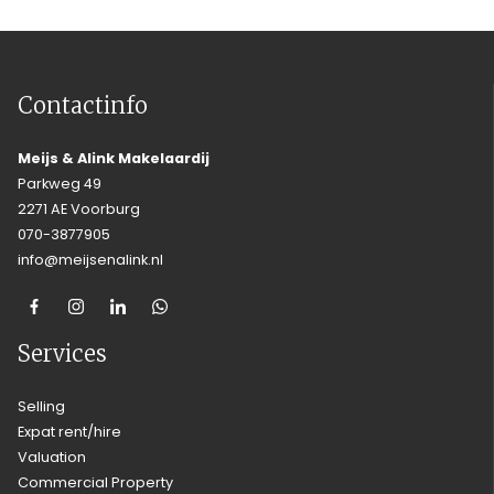
Contactinfo
Meijs & Alink Makelaardij
Parkweg 49
2271 AE Voorburg
070-3877905
info@meijsenalink.nl
Services
Selling
Expat rent/hire
Valuation
Commercial Property