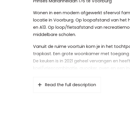
Prinses Mariannelaan 176 te Voorburg
Wonen in een modern afgewerkt sfeervol famil
locatie in Voorburg. Op loopafstand van het h
en A13. Op loop/fietsafstand van recreatiem
middelbare scholen.
Vanuit de ruime voortuin kom je in het tochtp
trapkast. Een grote woonkamer met toegang t
De keuken is in 2021 geheel vervangen en hee
koel/vriescombinatie, quooker, oven en een in
Vanuit de keuken loop je onder de overkapping
Read the full description
elektra en water en ook kan functioneren als b
De tuin is wel 19 meter diep en er is altijd de
terrassen.
Op de eerste etage zijn drie slaapkamers, ee
inloopdouche en badkamermeubel. De achte
Features
het balkon, de voorkamer heeft toegang tot h