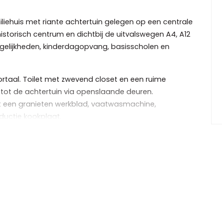
iehuis met riante achtertuin gelegen op een centrale
istorisch centrum en dichtbij de uitvalswegen A4, A12
ogelijkheden, kinderdagopvang, basisscholen en
ortaal. Toilet met zwevend closet en een ruime
ot de achtertuin via openslaande deuren.
ft een granieten werkblad, vaatwasmachine,
ductie kookplaat.
 door altijd droog naar de schuur die voorzien is van
ijkeuken.
 gelegenheid van de zon te genieten op een van de drie
n apart toilet en een nieuwe badkamer met
rkamer heeft openslaande deuren met toegang tot
et voorbalkon.