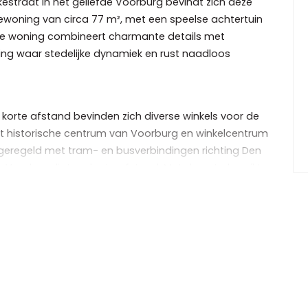
estraat in het geliefde Voorburg bevindt zich deze
ewoning van circa 77 m², met een speelse achtertuin
 De woning combineert charmante details met
ving waar stedelijke dynamiek en rust naadloos
p korte afstand bevinden zich diverse winkels voor de
t historische centrum van Voorburg en winkelcentrum
 geregeld met tram- en busverbindingen richting Den
n Voorburg ligt op korte afstand. Met de auto bereikt u
 de A4, A12 en A13. In de directe omgeving zijn
den, ideaal voor ontspanning en recreatie. Daarnaast
holen in de nabijheid, wat deze woning ook zeer
rking op, met een fraaie lamelparketvloer die doorloopt
olle leefruimte is voorzien van openslaande deuren en
uitnodigende ambiance. Aan de achterzijde bevindt