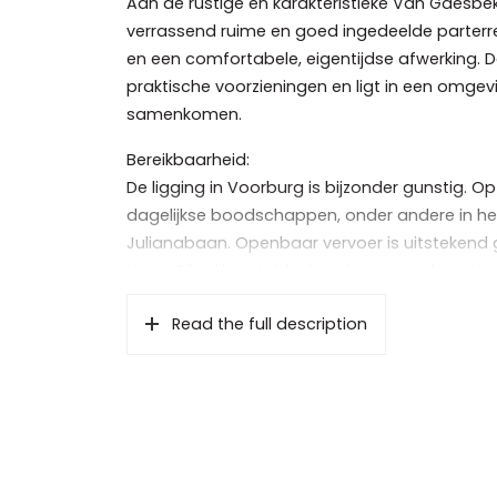
Aan de rustige en karakteristieke Van Gaesbek
verrassend ruime en goed ingedeelde parterr
en een comfortabele, eigentijdse afwerking.
praktische voorzieningen en ligt in een omge
samenkomen.
Bereikbaarheid:
De ligging in Voorburg is bijzonder gunstig. O
dagelijkse boodschappen, onder andere in he
Julianabaan. Openbaar vervoer is uitstekend
Haag, Rijswijk en Leidschendam, en ook statio
binnen enkele minuten de uitvalswegen richting
Read the full description
meerdere parken en groenvoorzieningen te vin
zijn er diverse basisscholen en middelbare sc
geschikt maakt voor (jonge) gezinnen.
Bij binnenkomst valt direct de verzorgde afwe
in de gang en de lichte woonkamer. De sfeerv
Features
een gashaard, wat zorgt voor een warme en 