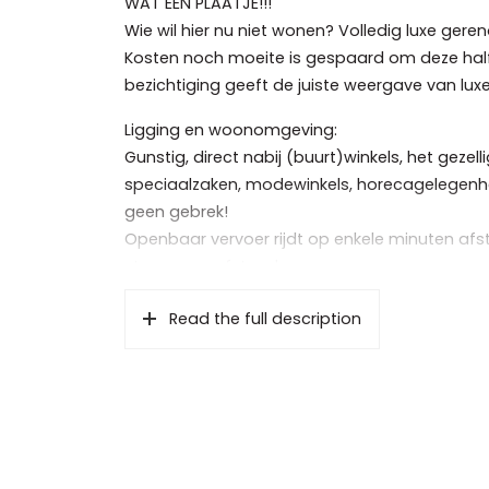
WAT EEN PLAATJE!!!
Wie wil hier nu niet wonen? Volledig luxe ge
Kosten noch moeite is gespaard om deze half
bezichtiging geeft de juiste weergave van luxe
Ligging en woonomgeving:
Gunstig, direct nabij (buurt)winkels, het geze
speciaalzaken, modewinkels, horecagelegenh
geen gebrek!
Openbaar vervoer rijdt op enkele minuten afs
steenworp afstand.
De indeling is terug te vinden op de plattegro
Read the full description
Via de diepe voortuin met oprit naar de gara
Er is een oprit aanwezig welke toegang biedt
Op de oprit is voldoende ruimte om de auto t
Entree; ruime en lichte vestibule met meterk
voorzien van glas-in-lood heeft u toegang tot
Features
In de hal is een royale kastruimte en een luxe