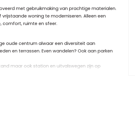
renoveerd met gebruikmaking van prachtige materialen.
 vrijstaande woning te moderniseren. Alleen een
, comfort, ruimte en sfeer.
llige oude centrum alwaar een diversiteit aan
eden en terrassen. Even wandelen? Ook aan parken
tand maar ook station en uitvalswegen zijn op
nd, maar hierbij alvast een samenvatting:
ge komt u bij de entree van de woning.
 tot de garage (2.86 x 2.64) met pannen dak
e parkeren én op te laden aan de elektrische laadpaal.
ast en garderobe; middels een prachtige tochtdeur
 de hal.
 toilet voorzien van inbouwapparatuur en een fonteintje.