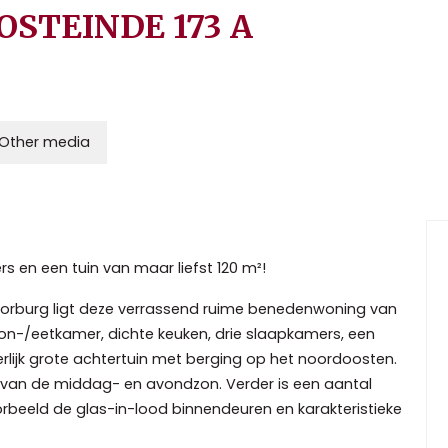
OSTEINDE
173
A
Other media
s en een tuin van maar liefst 120 m²!
 Voorburg ligt deze verrassend ruime benedenwoning van
on-/eetkamer, dichte keuken, drie slaapkamers, een
rlijk grote achtertuin met berging op het noordoosten.
op van de middag- en avondzon. Verder is een aantal
orbeeld de glas-in-lood binnendeuren en karakteristieke