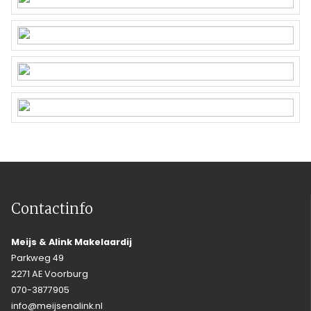
Contactinfo
Meijs & Alink Makelaardij
Parkweg 49
2271 AE Voorburg
070-3877905
info@meijsenalink.nl