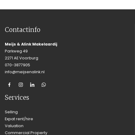
Contactinfo
Meijs & Alink Makelaardij
Parkweg 49
2271 AE Voorburg
070-3877905
info@meijsenalink.nl
Services
Selling
Expat rent/hire
Valuation
Commercial Property