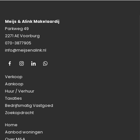
Meijs & Alink Makelaardij
Parkweg 49
2271 AE Voorburg
070-3877905
info@meijsenalink.nl
Verkoop
Aankoop
Huur / Verhuur
Taxaties
Bedrijfsmatig Vastgoed
Zoekopdracht
Home
Aanbod woningen
Over M&A