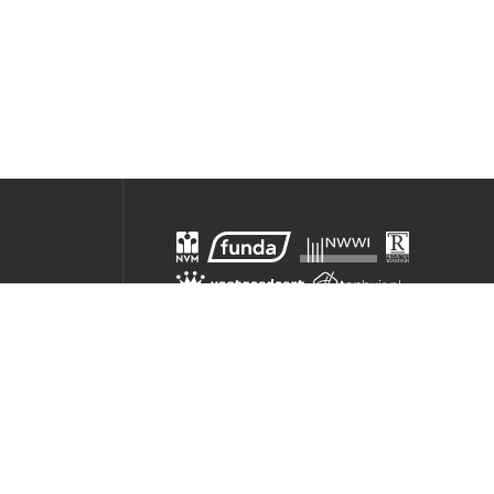
e
aag