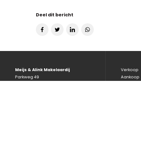
Deel dit bericht
Meijs & Alink Makelaardij
Verkoop
Parkweg 49
Aankoop
2271 AE Voorburg
Huur / Ve
070-3877905
Taxaties
info@meijsenalink.nl
Bedrijfsm
Zoekopdr