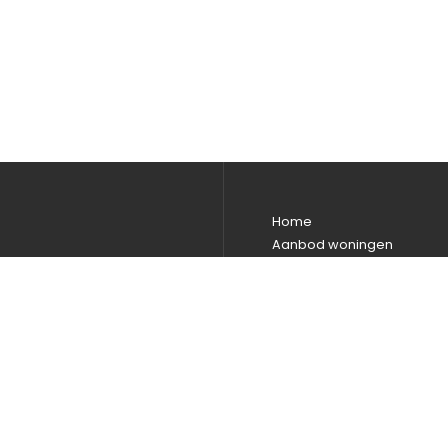
Home
Aanbod woningen
rhuur
Over M&A
Beoordelingen
atig Vastgoed
Contact
acht
Expat services in The Hagu
Expats Voorburg en Den H
Makelaar Den Haag
Woning kopen Den Haag
Woning kopen Voorburg