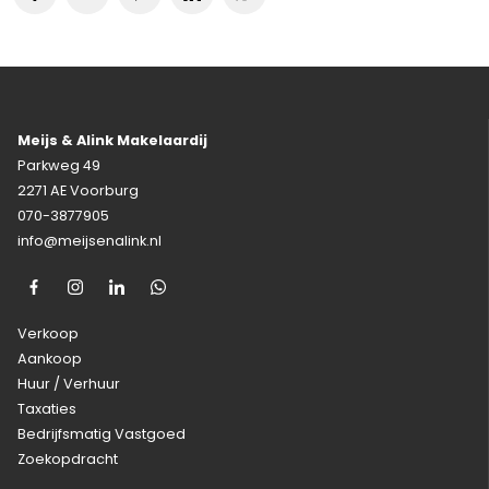
Meijs & Alink Makelaardij
Parkweg 49
2271 AE Voorburg
070-3877905
info@meijsenalink.nl
Verkoop
Aankoop
Huur / Verhuur
Taxaties
Bedrijfsmatig Vastgoed
Zoekopdracht