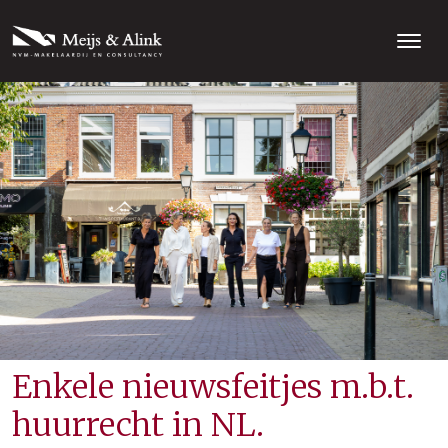
Enkele nieuwsfeitjes m.b.t.
huurrecht in NL.