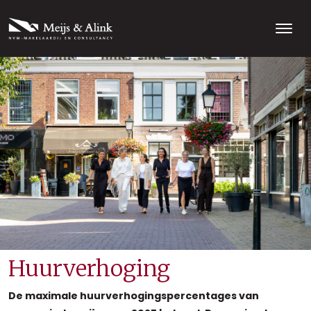
Huurverhoging
De maximale huurverhogingspercentages van