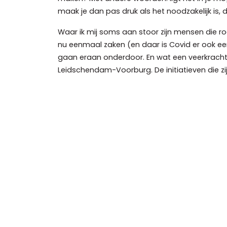
maak je dan pas druk als het noodzakelijk is,
Waar ik mij soms aan stoor zijn mensen die roe
nu eenmaal zaken (en daar is Covid er ook een 
gaan eraan onderdoor. En wat een veerkracht 
Leidschendam-Voorburg. De initiatieven die zij e
Er zijn enkele duizenden Zzp’ers in Leidsc
kijk je hiernaar?
“We hebben in de gemeente meer Zzp’ers dan 
loondienst. Daarom hebben wij er ook voor ge
“Er is in Leidschendam-Voorburg behoeft
“Jazeker, en die zijn er ook al maar de meest
en in de Herenstraat in Voorburg is dat bijvoo
bedrijvenverzamelgebouwen sluiten. In ons o
een concreet beleid op maken. Gelukkig is dit 