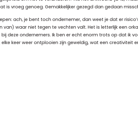
 dat is vroeg genoeg. Gemakkelijker gezegd dan gedaan misschi
pen: ach, je bent toch ondernemer, dan weet je dat er risico’s 
van) waar niet tegen te vechten valt. Het is letterlijk een or
bij deze ondernemers. Ik ben er echt enorm trots op dat ik v
lke keer weer ontplooien zijn geweldig, wat een creativiteit en fl
hendam- Voorburg actief. Ook een groot aantal van hen he
je in eerste instantie zou vermoeden met weer hele andere
kozen om een aparte MKB-groep voor Zzp’ers op te richten me
e aan bedrijfsverzamelgebouwen?
e bedrijvenverzamelgebouwen in onze gemeente zijn slechts van
rbeeld het geval. We willen deze ondernemers natuurlijk niet kw
verleg met de gemeente hebben we aangegeven om al die Zzp’e
thans ‘as we speak’ in wording”.