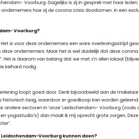
schendam- Voorburg. Dagelijks is zij in gesprek met haar leden. 
 ondernemers hoe zij de corona crisis doorkomen. In een exclu
ndam- Voorburg?
Het is voor deze ondernemers een ware overlevingsstrijd gew
deze ondernemers. Maar het is wel duidelijk dat deze corona 
. Het is daarom van belang dat we met z’n allen lokaal (blijve
ie keihard nodig.
nstverlening loopt goed door. Denk bijvoorbeeld aan de makel
s historisch laag, waardoor er goedkoop kan worden geleend. 
k naar andere sectoren in ‘onze’ Leidschendam- Voorburg (zoals
en yogastudio’s) dan maak ik mij oprecht grote zorgen. De
ter”.
KB Leidschendam-Voorburg kunnen doen?