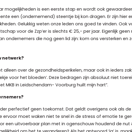
aar mogelijkheden is een eerste stap en wordt ook gewaardee
e een (ondernemend) steentje bij kon dragen. Er zijn hier
ijkheden. Gelukkig weten onze leden ons goed te vinden. Ook
tschap voor de Zzp’er is slechts € 25,- per jaar. Eigenlijk g
 ondernemers die nog geen lid zijn: kom ons versterken en z
uw netwerk?
et alleen over de gezondheidsperikelen, maar ook in ieders zakel
ekje voor het bloeden’. Deze bedragen zijn absoluut niet toer
het MKB in Leidschendam- Voorburg huilt mijn hart”.
dernemers?
 Zonder perfectief geen toekomst. Dat geldt overigens ook als d
 ervoor moet waken niet te snel in de stress of emotie te gera
oor een uitvoerbaar plan met in ogenschouw houdend de nut &
lijkheid om het te veranderen? Als het antwoord ‘ja’ is, maak j