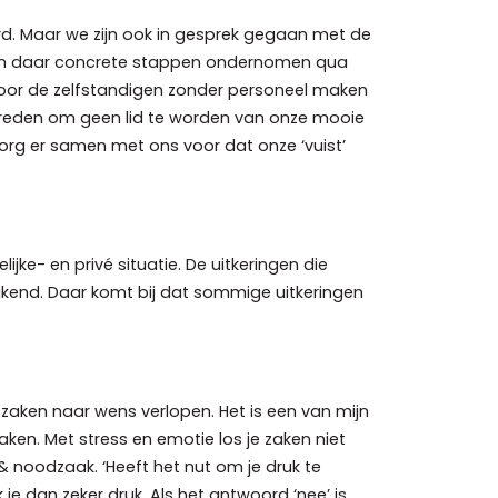
rd. Maar we zijn ook in gesprek gegaan met de
 en daar concrete stappen ondernomen qua
 voor de zelfstandigen zonder personeel maken
een reden om geen lid te worden van onze mooie
org er samen met ons voor dat onze ‘vuist’
ijke- en privé situatie. De uitkeringen die
eikend. Daar komt bij dat sommige uitkeringen
e zaken naar wens verlopen. Het is een van mijn
ken. Met stress en emotie los je zaken niet
 noodzaak. ‘Heeft het nut om je druk te
e dan zeker druk. Als het antwoord ‘nee’ is,