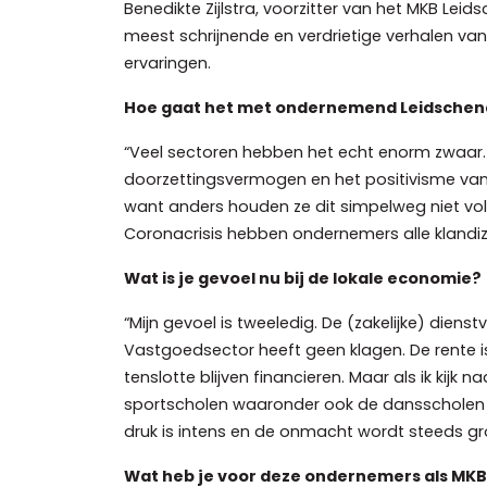
Benedikte Zijlstra, voorzitter van het MKB Leid
meest schrijnende en verdrietige verhalen van
ervaringen.
Hoe gaat het met ondernemend Leidsche
“Veel sectoren hebben het echt enorm zwaar. 
doorzettingsvermogen en het positivisme van 
want anders houden ze dit simpelweg niet vol”
Coronacrisis hebben ondernemers alle klandiz
Wat is je gevoel nu bij de lokale economie?
“Mijn gevoel is tweeledig. De (zakelijke) die
Vastgoedsector heeft geen klagen. De rente i
tenslotte blijven financieren. Maar als ik kij
sportscholen waaronder ook de dansscholen 
druk is intens en de onmacht wordt steeds gro
Wat heb je voor deze ondernemers als M