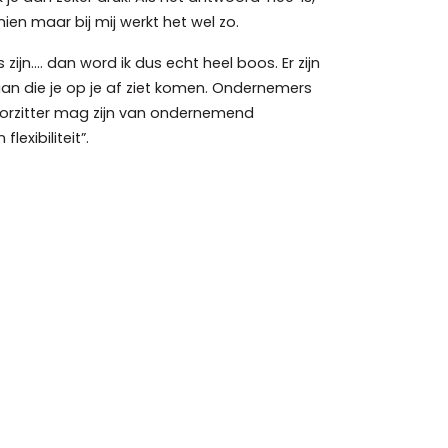
en maar bij mij werkt het wel zo.
zijn…. dan word ik dus echt heel boos. Er zijn
kaan die je op je af ziet komen. Ondernemers
oorzitter mag zijn van ondernemend
exibiliteit”.
eft het momenteel bijzonder moeilijk. Hoe
 behoeften dan ondernemers met personeel in
t alle voordelen van dien”.
 tijdelijke aard”. In Overgoo te Leidschendam
ijtraken aan Den Haag of Rijswijk als deze
rs ‘in huis’ te houden. Laten we hier samen