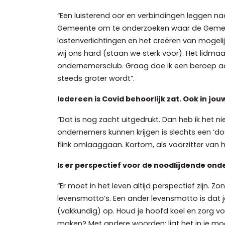
“Een luisterend oor en verbindingen leggen n
Gemeente om te onderzoeken waar de Gemeent
lastenverlichtingen en het creëren van mogel
wij ons hard (staan we sterk voor). Het lidmaa
ondernemersclub. Graag doe ik een beroep aan
steeds groter wordt”.
Iedereen is Covid behoorlijk zat. Ook in jo
“Dat is nog zacht uitgedrukt. Dan heb ik het ni
ondernemers kunnen krijgen is slechts een ‘do
flink omlaaggaan. Kortom, als voorzitter van 
Is er perspectief voor de noodlijdende on
“Er moet in het leven altijd perspectief zijn.
levensmotto’s. Een ander levensmotto is dat je
(vakkundig) op. Houd je hoofd koel en zorg v
maken? Met andere woorden: ligt het in je moge