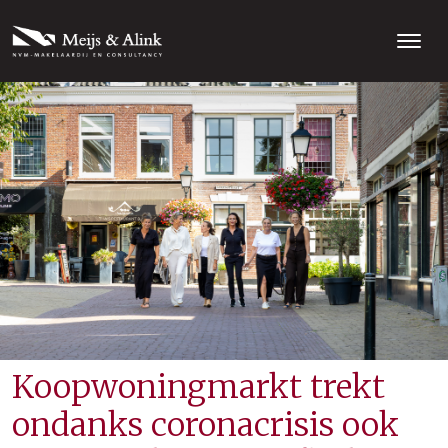
Koopwoningmarkt trekt
ondanks coronacrisis ook