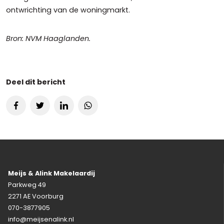
ontwrichting van de woningmarkt.
Bron: NVM Haaglanden.
Deel dit bericht
Meijs & Alink Makelaardij
Parkweg 49
2271 AE Voorburg
070-3877905
info@meijsenalink.nl