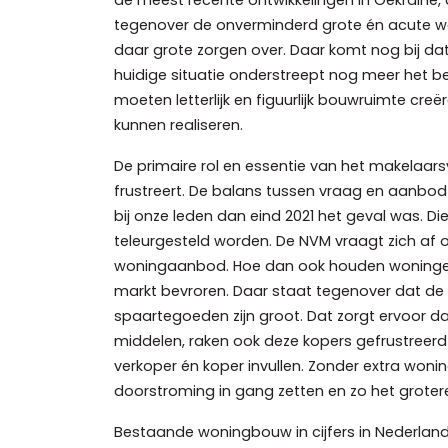
tegenover de onverminderd grote én acute wo
daar grote zorgen over. Daar komt nog bij da
huidige situatie onderstreept nog meer het 
moeten letterlijk en figuurlijk bouwruimte cr
kunnen realiseren.
De primaire rol en essentie van het makelaar
frustreert. De balans tussen vraag en aanbod 
bij onze leden dan eind 2021 het geval was. 
teleurgesteld worden. De NVM vraagt zich af
woningaanbod. Hoe dan ook houden woningeige
markt bevroren. Daar staat tegenover dat de 
spaartegoeden zijn groot. Dat zorgt ervoor 
middelen, raken ook deze kopers gefrustreerd
verkoper én koper invullen. Zonder extra won
doorstroming in gang zetten en zo het groter
Bestaande woningbouw in cijfers in Nederlan