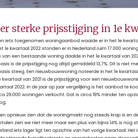
 sterke prijsstijging in 1e kw
een iets toegenomen woningaanbod waaide er in het 1e kwartaa
t 1e kwartaal 2022 stonden er in Nederland ruim 17.000 woning
s van een bestaande woning daalde in het 1e kwartaal van 202
is is de prijsstijging nog altijd gemiddeld 13,7%. Dit is niet 
rbasis steeg. Een nieuwbouwwoning noteerde in het 1e kwartaal
e kwartaal van 2021 is de prijsstijging voor een nieuwbouwwoning 
rtaal 2022. In de jaar op jaar vergelijking is het aanbod te 
rca 29.000 woningen verkocht. Dat is circa 19% minder ten opzi
og.
en opnieuw zien dat de woningmarkt nog steeds krap is en de 
talen zien we niet meer maar een plus van bijna 14% is nog ste
erland iets lager ligt ten opzichte van het vorige kwartaal. He
, de stijgende hypotheekrente en energiekosten gaan doorwer