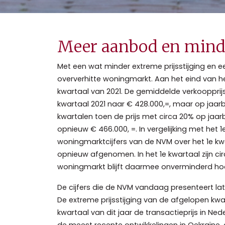
Meer aanbod en minder
Met een wat minder extreme prijsstijging en 
oververhitte woningmarkt. Aan het eind van he
kwartaal van 2021. De gemiddelde verkoopprij
kwartaal 2021 naar € 428.000,=, maar op jaarbas
kwartalen toen de prijs met circa 20% op jaa
opnieuw € 466.000, =. In vergelijking met het 1
woningmarktcijfers van de NVM over het 1e kwa
opnieuw afgenomen. In het 1e kwartaal zijn ci
woningmarkt blijft daarmee onverminderd ho
De cijfers die de NVM vandaag presenteert lat
De extreme prijsstijging van de afgelopen kwar
kwartaal van dit jaar de transactieprijs in Ned
de meest recente ontwikkelingen in Oekraïne