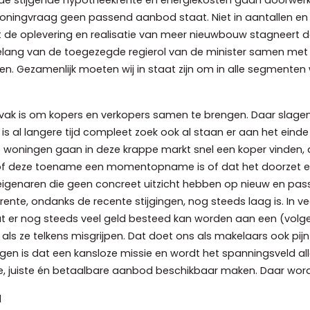
ningvraag geen passend aanbod staat. Niet in aantallen en 
t de oplevering en realisatie van meer nieuwbouw stagneert 
belang van de toegezegde regierol van de minister samen met
eëren. Gezamenlijk moeten wij in staat zijn om in alle segmen
svak is om kopers en verkopers samen te brengen. Daar slage
is al langere tijd compleet zoek ook al staan er aan het ein
Die woningen gaan in deze krappe markt snel een koper vinden
 of deze toename een momentopname is of dat het doorzet en 
naren die geen concreet uitzicht hebben op nieuw en passe
rente, ondanks de recente stijgingen, nog steeds laag is. In
dat er nog steeds veel geld besteed kan worden aan een (vo
 als ze telkens misgrijpen. Dat doet ons als makelaars ook pi
ingen is dat een kansloze missie en wordt het spanningsveld 
e, juiste én betaalbare aanbod beschikbaar maken. Daar worde
d