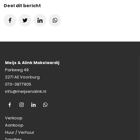
Deel dit bericht
Meijs & Alink Makelaardij
Parkweg 49
2271 AE Voorburg
070-3877905
info@meijsenalink.nl
Verkoop
Aankoop
Huur / Verhuur
Taxaties