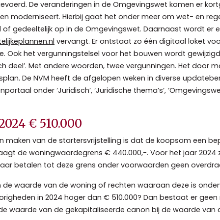
ngevoerd. De veranderingen in de Omgevingswet komen er ko
n moderniseert. Hierbij gaat het onder meer om wet- en regel
of gedeeltelijk op in de Omgevingswet. Daarnaast wordt er een
lijkeplannen.nl
vervangt. Er ontstaat zo één digitaal loket v
e. Ook het vergunningstelsel voor het bouwen wordt gewijzigd
nisch deel’. Met andere woorden, twee vergunningen. Het door
lan. De NVM heeft de afgelopen weken in diverse updateber
portaal onder ‘Juridisch’, ‘Juridische thema’s’, ‘Omgevingswe
024 € 510.000
 maken van de startersvrijstelling is dat de koopsom een be
agt de woningwaardegrens € 440.000,-. Voor het jaar 2024 
5 jaar betalen tot deze grens onder voorwaarden geen overdr
n de waarde van de woning of rechten waaraan deze is onde
igheden in 2024 hoger dan € 510.000? Dan bestaat er geen rec
de waarde van de gekapitaliseerde canon bij de waarde van 