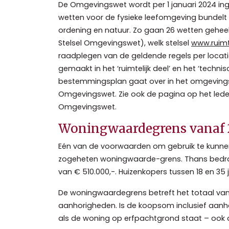
De Omgevingswet wordt per 1 januari 2024 i
wetten voor de fysieke leefomgeving bundelt e
ordening en natuur. Zo gaan 26 wetten geheel 
Stelsel Omgevingswet), welk stelsel
www.ruimte
raadplegen van de geldende regels per locati
gemaakt in het ‘ruimtelijk deel’ en het ‘tech
bestemmingsplan gaat over in het omgevingsp
Omgevingswet. Zie ook de pagina op het leden
Omgevingswet.
Woningwaardegrens vanaf 2
Eén van de voorwaarden om gebruik te kunnen
zogeheten woningwaarde-grens. Thans bedra
van € 510.000,-. Huizenkopers tussen 18 en 3
De woningwaardegrens betreft het totaal va
aanhorigheden. Is de koopsom inclusief aanhor
als de woning op erfpachtgrond staat – ook 