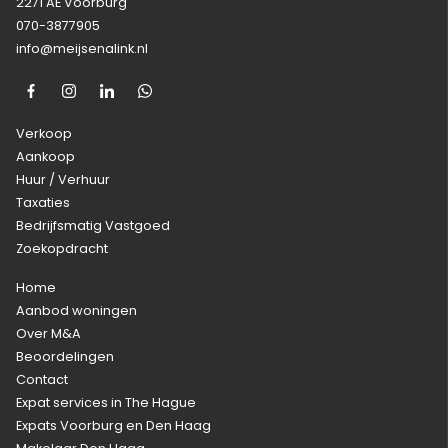
2271 AE Voorburg
070-3877905
info@meijsenalink.nl
Verkoop
Aankoop
Huur / Verhuur
Taxaties
Bedrijfsmatig Vastgoed
Zoekopdracht
Home
Aanbod woningen
Over M&A
Beoordelingen
Contact
Expat services in The Hague
Expats Voorburg en Den Haag