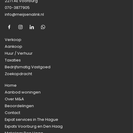
2271 AE Voorburg
070-3877905
info@meijsenalink.nl
Verkoop
Aankoop
Huur / Verhuur
Taxaties
Bedrijfsmatig Vastgoed
Zoekopdracht
Home
Aanbod woningen
Over M&A
Beoordelingen
Contact
Expat services in The Hague
Expats Voorburg en Den Haag