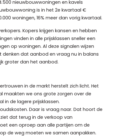
m 4.500 nieuwbouwwoningen en kavels
euwbouwwoning is in het 2e kwartaal €
20.000 woningen, 16% meer dan vorig kwartaal.
 verkopers. Kopers krijgen kansen en hebben
n vinden in alle prijsklassen sneller een
ngen op woningen. Al deze signalen wijzen
et denken dat aanbod en vraag nu in balans
lijk groter dan het aanbod.
trouwen in de markt herstelt zich licht. Het
al maakten we ons grote zorgen over de
in de lagere prijsklassen.
dskosten. Daar is vraag naar. Dat hoort de
iet dat terug in de verkoop van
M doet een oproep aan alle partijen om de
ren op de weg moeten we samen aanpakken.