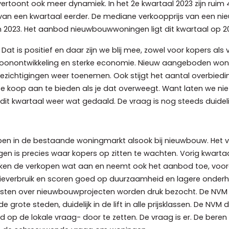
toont ook meer dynamiek. In het 2e kwartaal 2023 zijn rui
van een kwartaal eerder. De mediane verkoopprijs van een ni
van 2023. Het aanbod nieuwbouwwoningen ligt dit kwartaal op 
at is positief en daar zijn we blij mee, zowel voor kopers als
onontwikkeling en sterke economie. Nieuw aangeboden woninge
ezichtigingen weer toenemen. Ook stijgt het aantal overbiedi
e koop aan te bieden als je dat overweegt. Want laten we ni
 is dit kwartaal weer wat gedaald. De vraag is nog steeds duide
open in de bestaande woningmarkt alsook bij nieuwbouw. Het ver
is precies waar kopers op zitten te wachten. Vorig kwarta
ken de verkopen wat aan en neemt ook het aanbod toe, vooral 
verbruik en scoren goed op duurzaamheid en lagere onderhou
sten over nieuwbouwprojecten worden druk bezocht. De NVM z
grote steden, duidelijk in de lift in alle prijsklassen. De NV
 op de lokale vraag- door te zetten. De vraag is er. De be