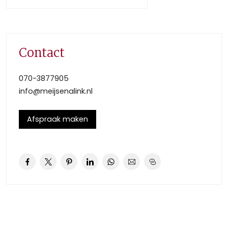
access to the Livingroom, kitchen and separate guest
toilet.
Light living/dining room with separation and build-in
cupboards, nice laminate flooring and balcony at the
Contact
back.
Kitchen with all appliances; dishwasher, fridge and freezer,
070-3877905
gas cooktop, oven and a small balcony at the front.
info@meijsenalink.nl
Second floor:
Stairs and with landing that gives you access to the three
Afspraak maken
bedrooms and separate toilet. Main bedroom with build-
in cupboard. One smaller room at the front and the other
good-sized bedroom with build-in cupboard.
Modern bathroom with shower in bathtub and washbasin.
Third floor:
Stairs with landing that gives you access to the fourth
bedroom and the laundry area.
Good sized bedroom with the central heating system and