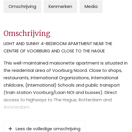
Omschrijving
Kenmerken
Media
Omschrijving
LIGHT AND SUNNY 4-BEDROOM APARTMENT NEAR THE
CENTRE OF VOORBURG AND CLOSE TO THE HAGUE
This well-maintained maisonette apartment is situated in
the residential area of Voorburg Noord. Close to shops,
restaurants, International Organizations, International
childcare, (International) Schools and public transport
(train station Voorburg/Laan NOI and busses). Direct
access to highways to The Hague, Rotterdam and
Amsterdam.
Lay out:
Private entrance with stairs to the first floor, landing with
Lees de volledige omschrijving