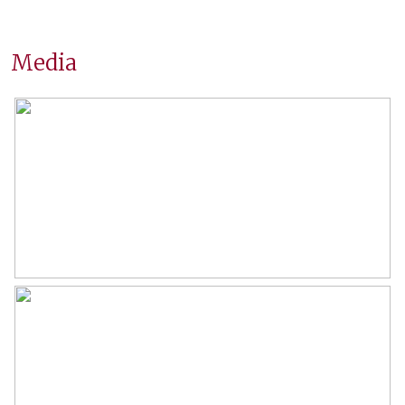
Oppervlakten en inhoud
Wonen
110 m²
Media
Gebouwgebonden Buitenruimte
25 m²
Inhoud
352 m³
Indeling
Aantal kamers
6 kamers (4 slaapkamers)
Aantal badkamers
1 badkamer
Badkamervoorzieningen
Ligbad, wastafelmeubel
Aantal woonlagen
3
Voorzieningen
Tv kabel
Energie